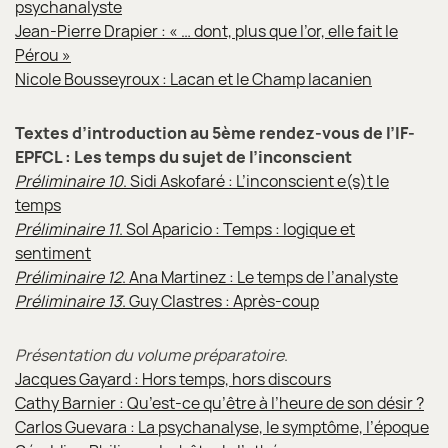
psychanalyste
Jean-Pierre Drapier : « … dont, plus que l’or, elle fait le
Pérou »
Nicole Bousseyroux : Lacan et le Champ lacanien
Textes d’introduction au 5ème rendez-vous de l’IF-
EPFCL : Les temps du sujet de l’inconscient
Préliminaire 10
. Sidi Askofaré : L’inconscient e(s)t le
temps
Préliminaire 11
. Sol Aparicio : Temps : logique et
sentiment
Préliminaire 12
. Ana Martinez : Le temps de l’analyste
Préliminaire 13
. Guy Clastres : Après-coup
Présentation du volume préparatoire
.
Jacques Gayard : Hors temps, hors discours
Cathy Barnier : Qu’est-ce qu’être à l’heure de son désir ?
Carlos Guevara : La psychanalyse, le symptôme, l’époque