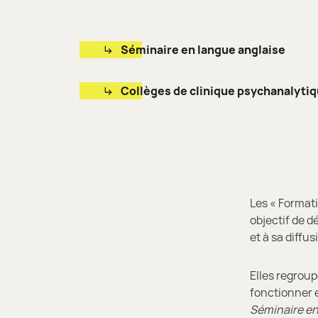
Séminaire en langue anglaise
Collèges de clinique psychanalyti
Les « Format
objectif de 
et à sa diffus
Elles regroup
fonctionner e
Séminaire en