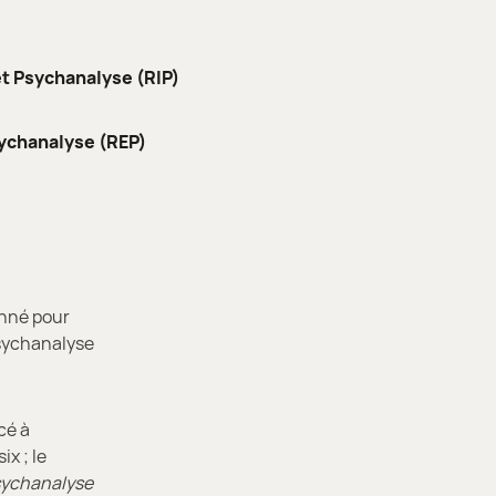
et Psychanalyse (RIP)
ychanalyse (REP)
onné pour
psychanalyse
cé à
x ; le
sychanalyse