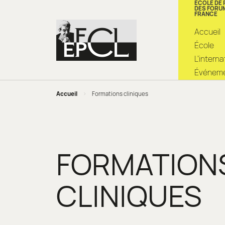
ÉCOLE DE
DES FORU
FRANCE
Accueil
École
L’intern
Événemen
Accueil
>
Formations cliniques
FORMATION
CLINIQUES