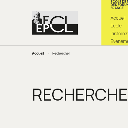
ÉCOLE DE
DES FORU
FRANCE
Accueil
École
L’intern
Événemen
Accueil
>
Rechercher
RECHERCHE