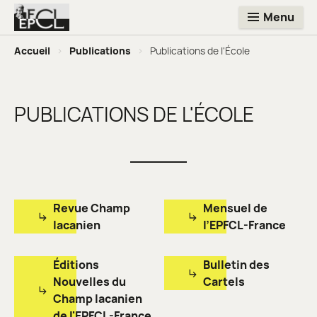
Menu
Accueil
>
Publications
>
Publications de l'École
PUBLICATIONS DE L'ÉCOLE
Revue Champ
Mensuel de
lacanien
l’EPFCL-France
Éditions
Bulletin des
Nouvelles du
Cartels
Champ lacanien
de l'EPFCL-France