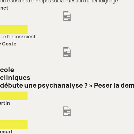
/ou transmettre. Propos sur la question du témoignage
anet
de l’inconscient
e Coste
École
 cliniques
débute une psychanalyse ? » Peser la de
rtin
court