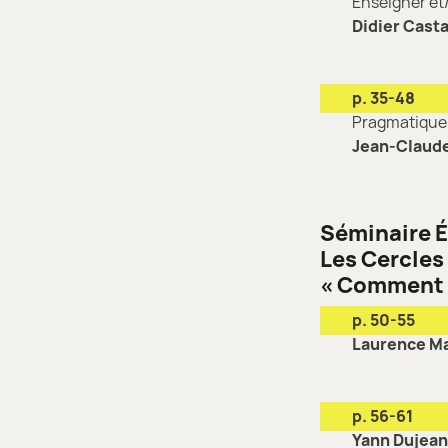
Enseigner et
Didier Cast
p. 35-48
Pragmatique 
Jean-Claud
Séminaire 
Les Cercles
« Comment 
p. 50-55
Laurence Ma
p. 56-61
Yann Dujean