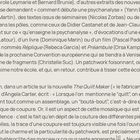
role Leymarie et Bernard Brunie), d’autres extraits des nouve
i se demandent « comment débute une psychanalyse » (Yann
artin), des textes issus de séminaires (Nicolas Zorbas) ou d
ans les pôles, comme ceux de Didier Castanet et de Jean-Cla
t sur ce « qu’enseigne la psychanalyse », d’évocations d’une 
atour), d’un livre (Dominique Marin) ou d’un film (Pascal Pad
es nommés
Réplique
(Rebeca Garcia) et
Préambule
(Orsa Kampe
e la prochaine Convention européenne qui se tiendra à Venise 
e de fragments (Christelle Suc). Un patchwork foisonnant, oui
nime notre école, et qui, en retour, contribue à tisser cette éco
n, dans un article sur la nouvelle
The Quilt Maker
(« le fabrica
d’Angela Carter, écrit : « Lorsque l’on mentionne le “quilt”, on
ant tout comme un assemblage, un “boutà-bout”, c’est-à-dire 
que de coupure. Or, il est un aspect de cette mosaïque qui est
lence : c’est le fait qu’en dépit de la couture des différentes p
elles, la trace d’une coupure est toujours visible une fois l’ouv
out le charme et la particularité du patchwork, est précisément
[1]
 hétéroclite d es morceaux cousus reste apparente
. » Ne voi