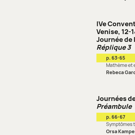
IVe Convent
Venise, 12-1
Journée de 
Réplique 3
p. 63-65
Mathème et 
Rebeca Garc
Journées de
Préambule
p. 66-67
Symptômes ty
Orsa Kampe