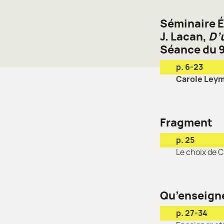
Séminaire 
J. Lacan,
D’
Séance du 9
p. 6-23
Carole Leym
Fragment
p. 25
Le choix de C
Qu’enseigne
p. 27-34