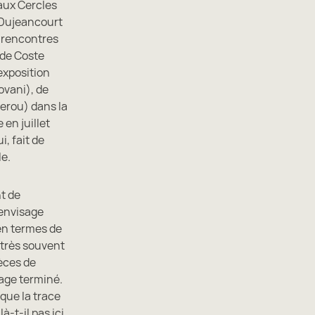
aux Cercles
 Dujeancourt
e rencontres
ude Coste
exposition
ovani), de
rou) dans la
en juillet
, fait de
le.
nt de
 envisage
en termes de
 très souvent
ièces de
rage terminé.
 que la trace
là-t-il pas ici