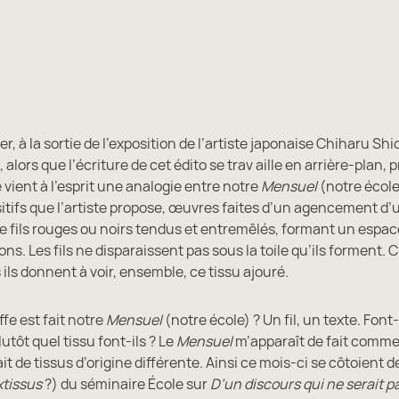
er, à la sortie de l’exposition de l’artiste japonaise Chiharu Sh
, alors que l’écriture de cet édito se trav aille en arrière-plan,
vient à l’esprit une analogie entre notre
Mensuel
(notre école 
itifs que l’artiste propose, œuvres faites d’un agencement d’
de fils rouges ou noirs tendus et entremêlés, formant un espace
ons. Les fils ne disparaissent pas sous la toile qu’ils forment.
s ils donnent à voir, ensemble, ce tissu ajouré.
ffe est fait notre
Mensuel
(notre école) ? Un fil, un texte. Font-
utôt quel tissu font-ils ? Le
Mensuel
m’apparaît de fait comm
it de tissus d’origine différente. Ainsi ce mois-ci se côtoient d
xtissus
?) du séminaire École sur
D’un discours qui ne serait p