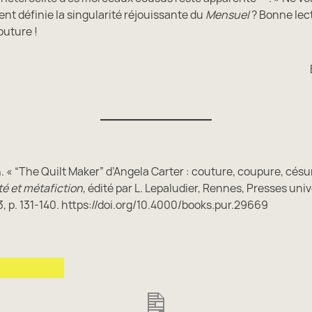
nt définie la singularité réjouissante du
Mensuel
? Bonne lect
outure !
on. « “The Quilt Maker” d’Angela Carter : couture, coupure, césu
té et métafiction
, édité par L. Lepaludier, Rennes, Presses univ
, p. 131-140. https://doi.org/10.4000/books.pur.29669