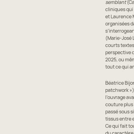
semblant
(Ca
cliniques qu
et Laurence M
organisées d
s’interrogean
(Marie-José L
courts text
perspective d
2025, ou mêm
tout ce qui a
Béatrice Bijo
patchwork ») 
l’ouvrage av
couture plus 
passé sous si
tissus entre 
Ce qui fait t
du caractère