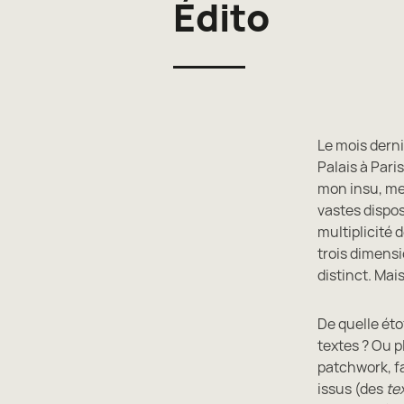
Édito
Le mois derni
Palais à Paris
mon insu, me 
vastes dispos
multiplicité 
trois dimensi
distinct. Mai
De quelle éto
textes ? Ou pl
patchwork, fa
issus (des
te