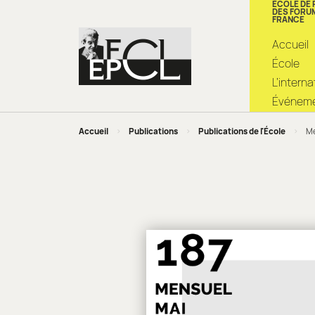
ÉCOLE DE
DES FORU
FRANCE
Accueil
École
L’intern
Événemen
Accueil
>
Publications
>
Publications de l'École
>
Me