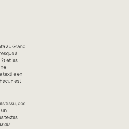
iota au Grand
 presque à
?) et les
une
 textile en
 Chacun est
ils tissu, ces
e un
es textes
as du