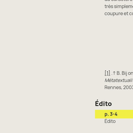
très simpleme
coupure et c
[1]
.↑ B. Bij 
Métatextuali
Rennes, 2003
Édito
p. 3-4
Édito