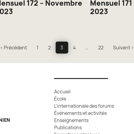
ensuel 172 – Novembre
Mensuel 171
023
2023
< Précédent
1
2
3
4
…
22
Suivant 
Accueil
École
L’internationale des forums
Événements et activités
NIEN
Enseignements
Publications