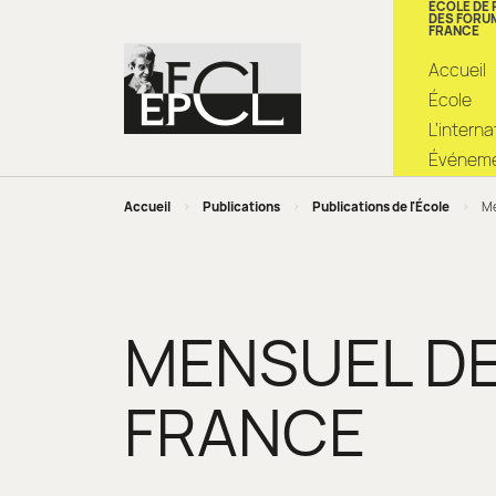
ÉCOLE DE
DES FORU
FRANCE
Accueil
École
L’intern
Événemen
Accueil
>
Publications
>
Publications de l'École
>
Me
MENSUEL DE 
FRANCE