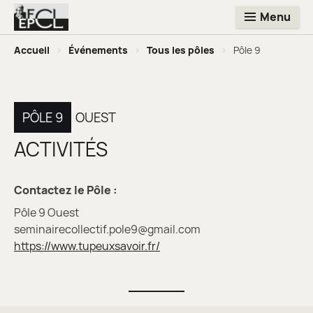
Menu
Accueil
>
Événements
>
Tous les pôles
>
Pôle 9
PÔLE 9
OUEST
ACTIVITÉS
Contactez le Pôle :
Pôle 9 Ouest
seminairecollectif.pole9@gmail.com
https://www.tupeuxsavoir.fr/