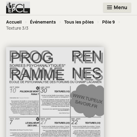
Menu
Accueil
>
Événements
>
Tous les pôles
>
Pôle 9
>
Texture 3/3