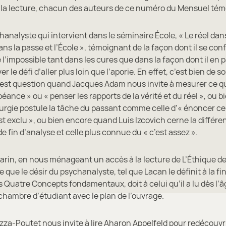
e la lecture, chacun des auteurs de ce numéro du Mensuel tém
nalyste qui intervient dans le séminaire École, « Le réel dans
ns la passe et l’École », témoignant de la façon dont il se con
l’impossible tant dans les cures que dans la façon dont il en p
er le défi d’aller plus loin que l’aporie. En effet, c’est bien de s
l est question quand Jacques Adam nous invite à mesurer ce q
 béance » ou « penser les rapports de la vérité et du réel », ou 
turgie postule la tâche du passant comme celle d’« énoncer ce
t exclu », ou bien encore quand Luis Izcovich cerne la différe
de fin d’analyse et celle plus connue du « c’est assez ».
rin, en nous ménageant un accès à la lecture de L’Éthique de
e que le désir du psychanalyste, tel que Lacan le définit à la fi
 Quatre Concepts fondamentaux, doit à celui qu’il a lu dès l’â
chambre d’étudiant avec le plan de l’ouvrage.
za-Poutet nous invite à lire Aharon Appelfeld pour redécouv