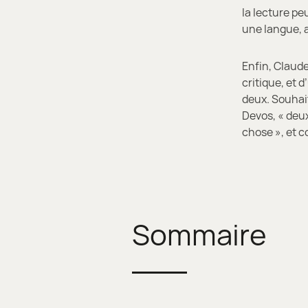
la lecture pe
une langue, a
Enfin, Claude
critique, et 
deux. Souhai
Devos, « deux
chose », et c
Sommaire