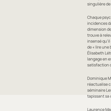
singulière d
Chaque psycha
incidences da
dimension de 
trouve à relev
insensé qu’i
de « lire une
Élisabeth Lé
langage en es
satisfaction 
Dominique Ma
réactualise c
séminaire Les
tapissant sa 
Laurence Maz