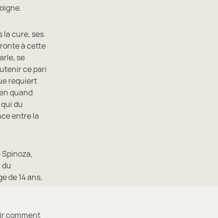
oigne.
 la cure, ses
fronte à cette
arle, se
outenir ce pari
ue requiert
bien quand
 qui du
nce entre la
 Spinoza,
n du
ge de 14 ans,
rir comment