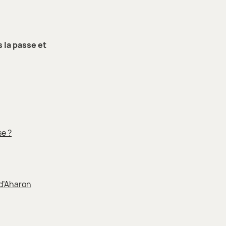
 la passe et
se ?
 d’Aharon