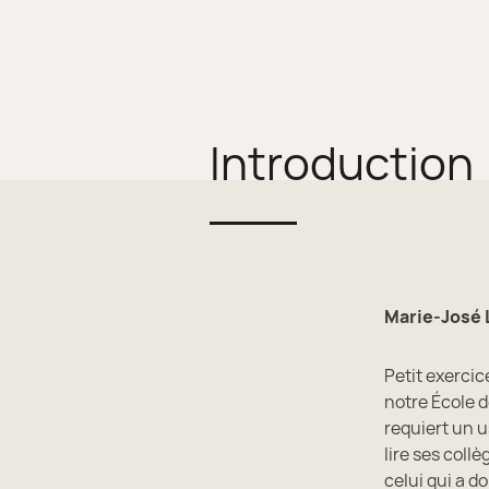
Introduction
Marie-José 
Petit exercic
notre École d
requiert un us
lire ses collè
celui qui a 