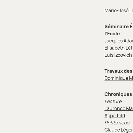
Marie-José La
Séminaire Éc
l’École
Jacques Adam 
Élisabeth Lét
Luis Izcovich
Travaux des
Dominique Mar
Chroniques
Lecture
Laurence Mazz
Appelfeld
Petits riens
Claude Léger