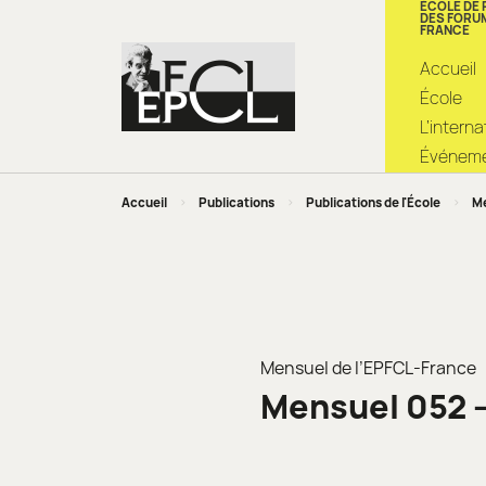
ÉCOLE DE
DES FORU
FRANCE
Accueil
École
L’intern
Événemen
Accueil
>
Publications
>
Publications de l'École
>
Me
Mensuel de l’EPFCL-France
Mensuel 052 –