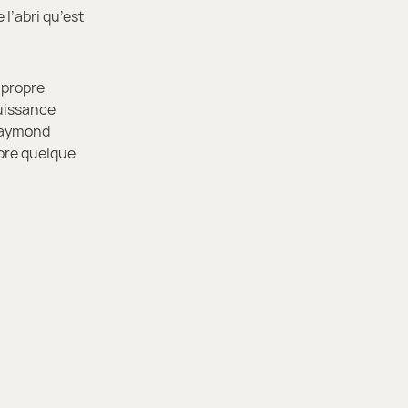
 l’abri qu’est
 propre
puissance
 Raymond
core quelque