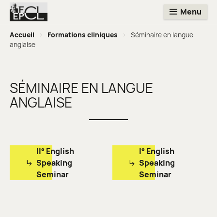
Menu
Accueil
>
Formations cliniques
>
Séminaire en langue
anglaise
SÉMINAIRE EN LANGUE
ANGLAISE
II° English
I° English
Speaking
Speaking
Seminar
Seminar