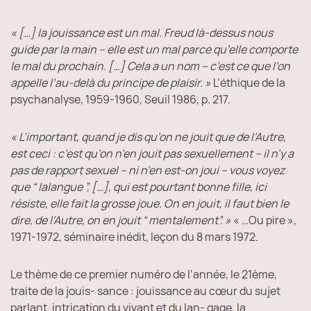
« […] la jouissance est un mal. Freud là-dessus nous
guide par la main – elle est un mal parce qu’elle comporte
le mal du prochain. […] Cela a un nom – c’est ce que l’on
appelle l’au-delà du principe de plaisir. »
L’éthique de la
psychanalyse, 1959-1960, Seuil 1986, p. 217.
« L’important, quand je dis qu’on ne jouit que de l’Autre,
est ceci : c’est qu’on n’en jouit pas sexuellement – il n’y a
pas de rapport sexuel – ni n’en est-on joui – vous voyez
que “ lalangue ”, […], qui est pourtant bonne fille, ici
résiste, elle fait la grosse joue. On en jouit, il faut bien le
dire, de l’Autre, on en jouit “ mentalement”. »
« …Ou pire »,
1971-1972, séminaire inédit, leçon du 8 mars 1972.
Le thème de ce premier numéro de l’année, le 21ème,
traite de la jouis- sance : jouissance au cœur du sujet
parlant, intrication du vivant et du lan- gage, la