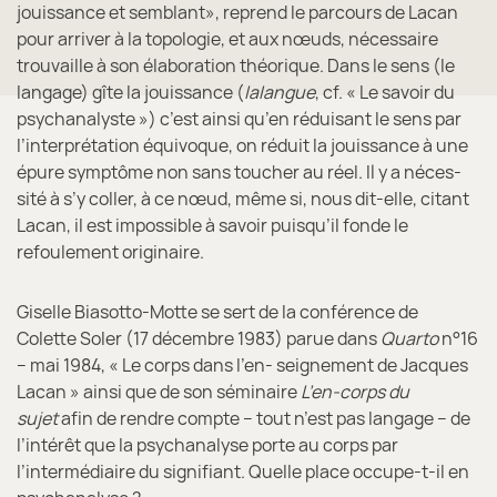
jouissance et semblant», reprend le parcours de Lacan
pour arriver à la topologie, et aux nœuds, nécessaire
trouvaille à son élaboration théorique. Dans le sens (le
langage) gîte la jouissance (
lalangue
, cf. « Le savoir du
psychanalyste ») c’est ainsi qu’en réduisant le sens par
l’interprétation équivoque, on réduit la jouissance à une
épure symptôme non sans toucher au réel. Il y a néces-
sité à s’y coller, à ce nœud, même si, nous dit-elle, citant
Lacan, il est impossible à savoir puisqu’il fonde le
refoulement originaire.
Giselle Biasotto-Motte se sert de la conférence de
Colette Soler (17 décembre 1983) parue dans
Quarto
n°16
– mai 1984, « Le corps dans l’en- seignement de Jacques
Lacan » ainsi que de son séminaire
L’en-corps du
sujet
afin de rendre compte – tout n’est pas langage – de
l’intérêt que la psychanalyse porte au corps par
l’intermédiaire du signifiant. Quelle place occupe-t-il en