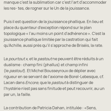
manque c’est la sublimation car c’est l’art d’accommoder
les res- tes, de rogner sur le Un de la jouissance.
Puis il est question de la jouissance phallique. En lieu et
place du quanteur d’exception répond sur le plan
topologique « l’au moins un point d’adhérence ». C’est la
jouissance phallique limitée par la castration qui fait
qu’Achille, aussi près qu’il s’approche de Briséis, la rate.
Le
pourtout x
, et le
pastout
ne peuvent être réduits à un
dualisme : champ fini (phallus) et champ infini
(le
pastout
). Et Michel Bousseyroux de déplier avec
rigueur en se servant de l’axiome de Borel-Lebesque, cf.
Lacan dans
Encore
, que le
pastout
à distinguer de
l’hystérie n’est pas sans finitude et peut recouvrir, au un
par un, la faille.
La contribution de Patricia Dahan, intitulée : «Sens,