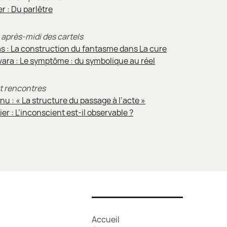
r : Du parlêtre
s après-midi des cartels
as : La construction du fantasme dans La cure
ara : Le symptôme : du symbolique au réel
et rencontres
u : « La structure du passage à l’acte »
r : L’inconscient est-il observable ?
Accueil