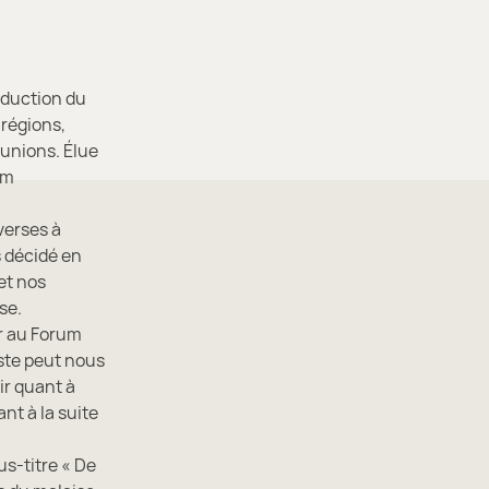
roduction du
 régions,
éunions. Élue
um
verses à
 décidé en
et nos
se.
ir au Forum
yste peut nous
ir quant à
nt à la suite
s-titre « De