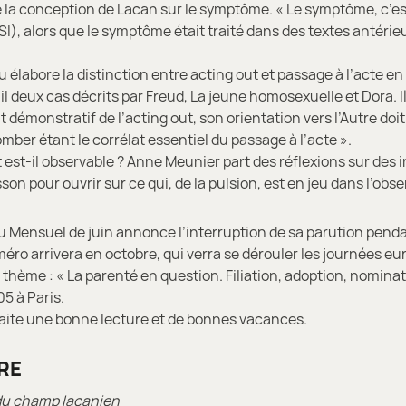
e la conception de Lacan sur le symptôme. « Le symptôme, c’est
I), alors que le symptôme était traité dans des textes antérieu
élabore la distinction entre acting out et passage à l’acte e
il deux cas décrits par Freud, La jeune homosexuelle et Dora. I
t démonstratif de l’acting out, son orientation vers l’Autre doit 
tomber étant le corrélat essentiel du passage à l’acte ».
 est-il observable ? Anne Meunier part des réflexions sur des 
on pour ouvrir sur ce qui, de la pulsion, est en jeu dans l’obse
 Mensuel de juin annonce l’interruption de sa parution pendan
éro arrivera en octobre, qui verra se dérouler les journées e
e thème : « La parenté en question. Filiation, adoption, nominati
5 à Paris.
aite une bonne lecture et de bonnes vacances.
RE
du champ lacanien