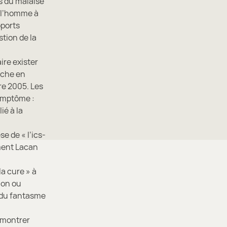
ns du malaise
t l’homme à
pports
stion de la
ire exister
iche en
re 2005. Les
symptôme :
ié à la
e de « l’ics-
mment Lacan
a cure » à
ion ou
n du fantasme
à montrer