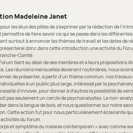
tion Madeleine Janet
é pour les élus des pôles de s’exprimer par la rédaction de l’int
permettre de faire savoir ce qui se passe dans les différentes
ant surtout à annoncer les thèmes de travail et les dates de r
e présenterai donc dans cette introduction une activité du For
ranche-Comté.
e Forum tient au désir de ses membres et à leurs propositions di
te. Les réunions mensuelles devenant routinières, nous avons
rnier de présenter, à partir d’un thème commun, nos travaux 
dividuelles à un public plus large, intéressé par la psychanaly
 nécessité d’innover, pour donner à d’autres la possibilité de ven
 soit pas seulement un cercle de psychanalystes. Le non-anal
ber dans la langue de bois, et nous questionner sur notre savo
on. Cette action fut pour nous particulièrement éclairante qua
activités du forum.
orps et symptôme du malaise contemporain » avec comme sou