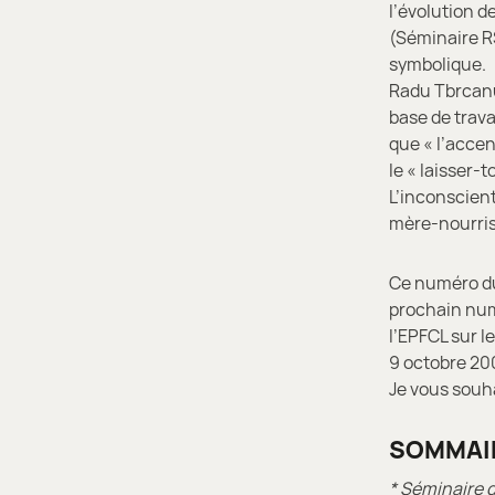
l’évolution d
(Séminaire RS
symbolique.
Radu Tbrcanu 
base de trava
que « l’accen
le « laisser-
L’inconscient
mère-nourriss
Ce numéro du
prochain num
I’EPFCL sur l
9 octobre 200
Je vous souh
SOMMAI
* Séminaire 