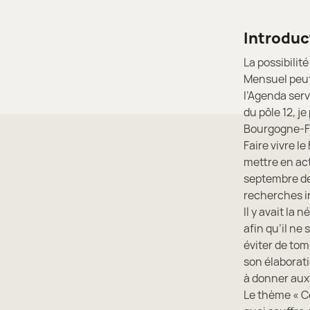
Introduc
La possibilit
Mensuel peut 
l’Agenda serv
du pôle 12, j
Bourgogne-F
Faire vivre l
mettre en ac
septembre de
recherches in
Il y avait la
afin qu’il ne
éviter de tom
son élaborati
à donner aux 
Le thème « C