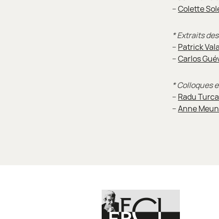
–
Colette Sole
* Extraits de
–
Patrick Val
–
Carlos Guév
* Colloques 
–
Radu Turcan
–
Anne Meunie