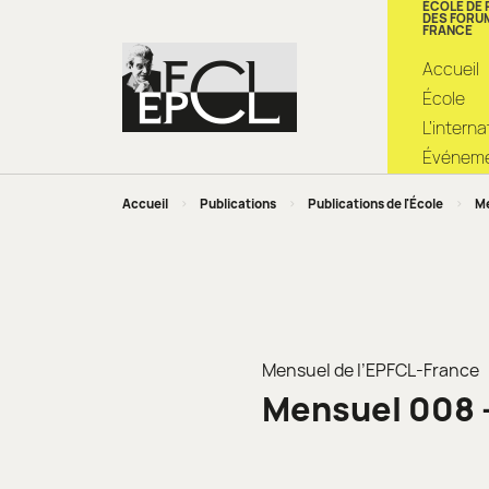
ÉCOLE DE
DES FORU
FRANCE
Accueil
École
L’intern
Événemen
Accueil
>
Publications
>
Publications de l'École
>
Me
Mensuel de l’EPFCL-France
Mensuel 008 