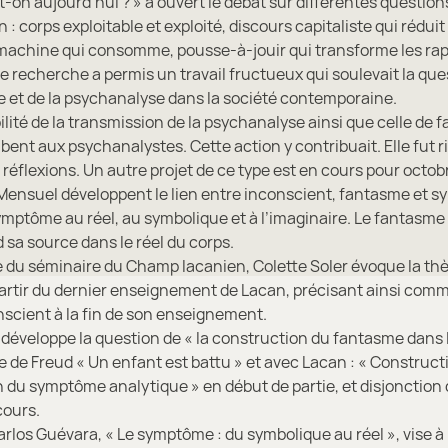
t-on aujourd’hui ? » a ouvert le débat sur différentes questio
: corps exploitable et exploité, discours capitaliste qui rédui
machine qui consomme, pousse-à-jouir qui transforme les ra
e recherche a permis un travail fructueux qui soulevait la que
re et de la psychanalyse dans la société contemporaine.
lité de la transmission de la psychanalyse ainsi que celle de fa
bent aux psychanalystes. Cette action y contribuait. Elle fut r
 réflexions. Un autre projet de ce type est en cours pour octob
 Mensuel développent le lien entre inconscient, fantasme et 
ptôme au réel, au symbolique et à l’imaginaire. Le fantasme l
 sa source dans le réel du corps.
 du séminaire du Champ lacanien, Colette Soler évoque la thès
 partir du dernier enseignement de Lacan, précisant ainsi co
onscient à la fin de son enseignement.
 développe la question de « la construction du fantasme dans l
te de Freud « Un enfant est battu » et avec Lacan : « Construct
on du symptôme analytique » en début de partie, et disjonctio
cours.
arlos Guévara, « Le symptôme : du symbolique au réel », vise 