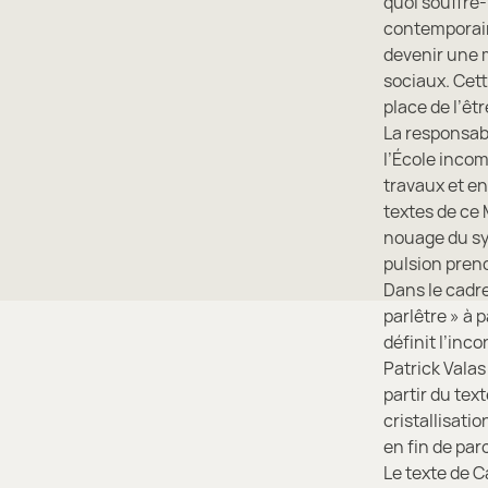
quoi souffre-
contemporain 
devenir une 
sociaux. Cett
place de l’êt
La responsabi
l’École incom
travaux et en
textes de ce
nouage du sym
pulsion prend
Dans le cadre
parlêtre » à
définit l’inc
Patrick Valas
partir du tex
cristallisati
en fin de par
Le texte de C