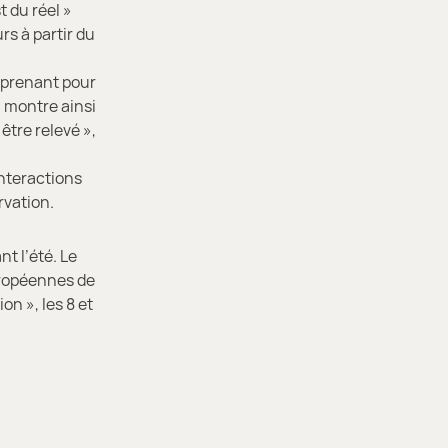
 du réel »
rs à partir du
n prenant pour
l montre ainsi
être relevé »,
interactions
rvation.
t l’été. Le
uropéennes de
on », les 8 et