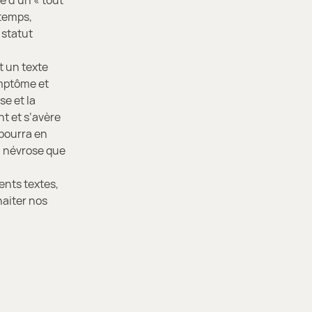
e d’un « tout
 temps,
 statut
nt un texte
ymptôme et
se et la
t et s’avère
 pourra en
la névrose que
rents textes,
haiter nos