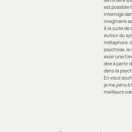
séminaire sur
est possible 
interrogé dan
imaginaire se
À la suite de
autour du sy
métaphore. In
psychose, le 
avoir une fon
dire à partir 
dans la psyc
En vous souha
je me joins à
meilleurs vœ