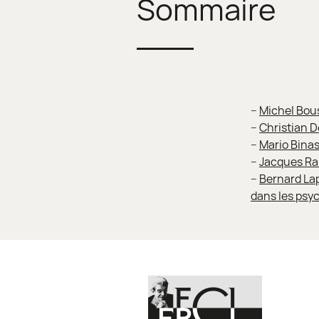
Sommaire
–
Michel Bou
–
Christian D
–
Mario Binas
–
Jacques Rab
–
Bernard Lap
dans les psy