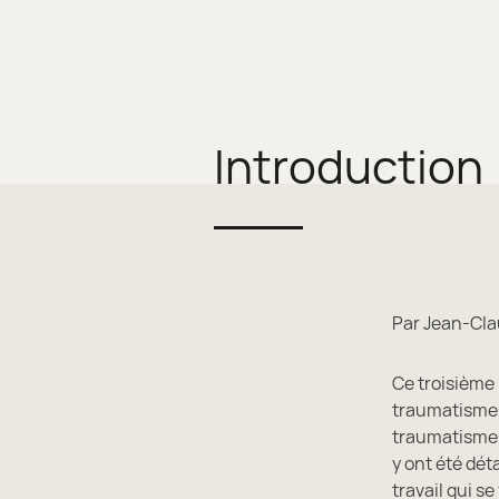
Introduction
Par Jean-Cla
Ce troisième
traumatisme,
traumatisme e
y ont été dét
travail qui s