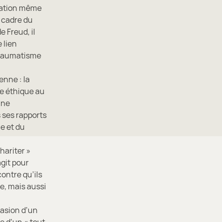
ndation même
e cadre du
 Freud, il
 lien
 traumatisme
enne : la
e éthique au
une
s ses rapports
e et du
hariter »
agit pour
contre qu’ils
e, mais aussi
casion d’un