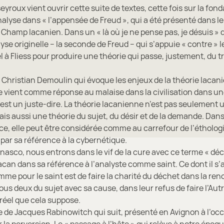
yroux vient ouvrir cette suite de textes, cette fois sur la fo
alyse dans « l’appensée de Freud », qui a été présenté dans l
Champ lacanien. Dans un « là où je ne pense pas, je désuis » de
lyse originelle – la seconde de Freud – qui s’appuie « contre » le
l à Fliess pour produire une théorie qui passe, justement, du
.
 Christian Demoulin qui évoque les enjeux de la théorie lacani
 vient comme réponse au malaise dans la civilisation dans un
 est un juste-dire. La théorie lacanienne n’est pas seulement 
ais aussi une théorie du sujet, du désir et de la demande. Dan
ce, elle peut être considérée comme au carrefour de l’éthologi
par sa référence à la cybernétique.
nasco, nous entrons dans le vif de la cure avec ce terme « déc
Lacan dans sa référence à l’analyste comme saint. Ce dont il s’
mme pour le saint est de faire la charité du déchet dans la ren
us deux du sujet avec sa cause, dans leur refus de faire l’Autr
u réel que cela suppose.
e de Jacques Rabinowitch qui suit, présenté en Avignon à l’oc