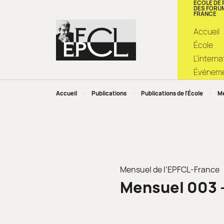
ÉCOLE DE
DES FORU
FRANCE
Accueil
École
L’intern
Événemen
Accueil
>
Publications
>
Publications de l'École
>
Me
Mensuel de l’EPFCL-France
Mensuel 003 