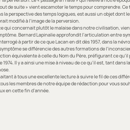
 la perversion. Le « passage à l’hâte » qui relève à notre époqu
tout de suite » vient escamoter le temps pour comprendre. Ce
s la perspective des temps logiques, est aussi un objet dont le
rait modifié à l’image de la perversion.
 ce qui concernait plutôt le malaise dans notre civilisation, vie
mptôme. Bernard Lapinalie approfondit l’articulation entre s
terrogé à partir de ce que Lacan en dit dès 1957, dans la névro
symptôme se différencie des autres formations de l’inconscien
ction équivalente à celle du Nom du Père, préfigurant ce qu’il
de 1974. Il y a ainsi une mise à niveau de ce qu’il est, tant dans 
hose.
itant à tous une excellente lecture à suivre le fil de ces diffé
 tous les membres de notre équipe de rédaction pour vous sou
ux en cette fin d’année.