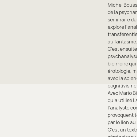
Michel Bousse
de la psychan
séminaire du 
explore l’ana
transférentie
au fantasme
C’est ensuite
psychanalyse
bien-dire qui
érotologie, m
avec la scien
cognitivisme 
Avec Mario Bi
qu’a utilisé 
l’analyste co
provoquent to
par le lien a
C’est un text