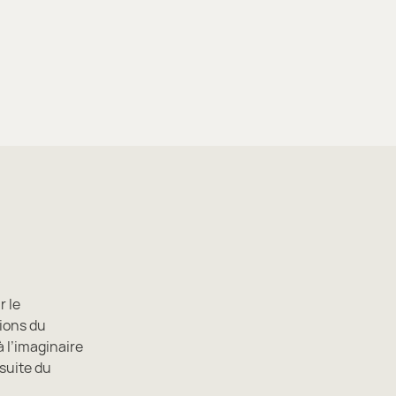
r le
ions du
 l’imaginaire
suite du