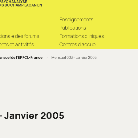
 PSYCHANALYSE
MS DU CHAMP LACANIEN
Enseignements
Publications
ationale des forums
Formations cliniques
ts et activités
Centres d’accueil
nsuel de l’EPFCL-France
>
Mensuel 003 – Janvier 2005
– Janvier 2005