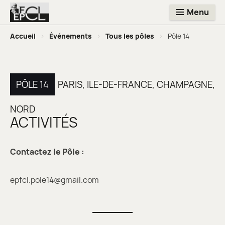
Menu
Accueil
>
Événements
>
Tous les pôles
>
Pôle 14
PÔLE 14
PARIS, ILE-DE-FRANCE, CHAMPAGNE,
NORD
ACTIVITÉS
Contactez le Pôle :
epfcl.pole14@gmail.com