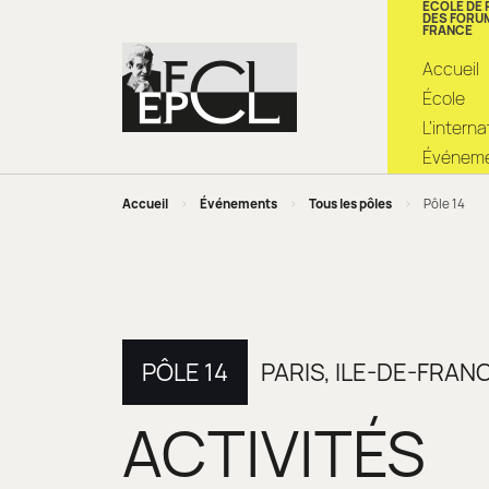
ÉCOLE DE
DES FORU
FRANCE
Accueil
École
L’intern
Événemen
Accueil
>
Événements
>
Tous les pôles
>
Pôle 14
PÔLE 14
PARIS, ILE-DE-FRA
ACTIVITÉS