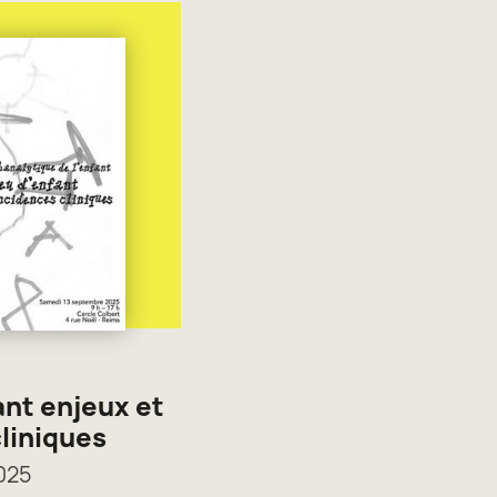
ant enjeux et
liniques
025