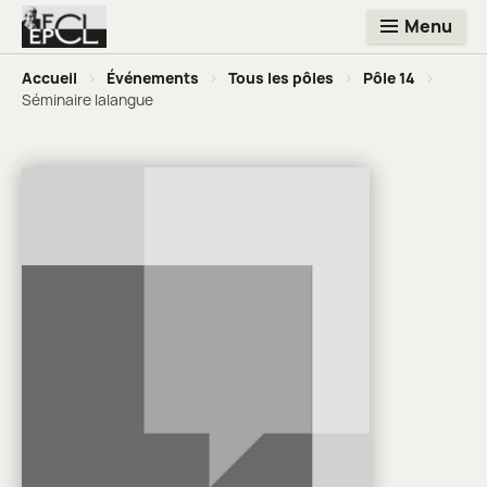
Menu
Accueil
>
Événements
>
Tous les pôles
>
Pôle 14
>
Séminaire lalangue