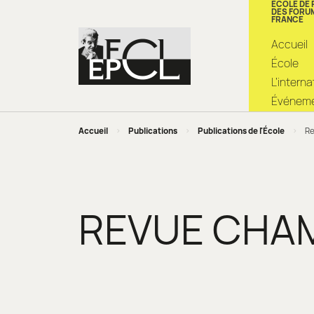
ÉCOLE DE
DES FORU
FRANCE
Accueil
École
L’intern
Événemen
Accueil
>
Publications
>
Publications de l'École
>
Re
REVUE CHA