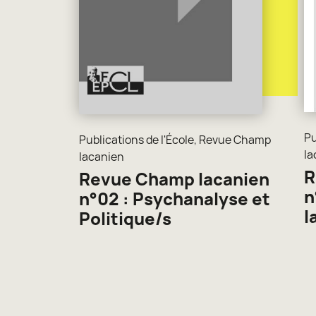
Pu
Publications de l'École
,
Revue Champ
la
lacanien
R
Revue Champ lacanien
n
n°02 : Psychanalyse et
l
Politique/s