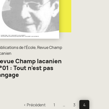
blications de l'École
,
Revue Champ
canien
evue Champ lacanien
°01 : Tout n’est pas
angage
< Précédent
1
…
3
4