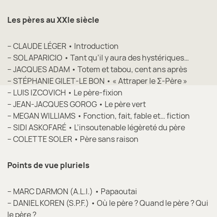
Les pères au XXIe siècle
– CLAUDE LÉGER • Introduction
– SOL APARICIO • Tant qu’il y aura des hystériques…
– JACQUES ADAM • Totem et tabou, cent ans après
– STÉPHANIE GILET-LE BON • « Attraper le Σ-Père »
– LUIS IZCOVICH • Le père-fixion
– JEAN-JACQUES GOROG • Le père vert
– MEGAN WILLIAMS • Fonction, fait, fable et… fiction
– SIDI ASKOFARÉ • L’insoutenable légèreté du père
– COLETTE SOLER • Père sans raison
Points de vue pluriels
– MARC DARMON (A.L.I.) • Papaoutai
– DANIEL KOREN (S.P.F.) • Où le père ? Quand le père ? Qui
le père ?