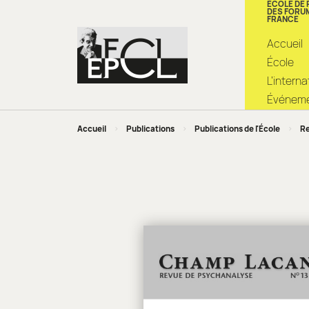
ÉCOLE DE
DES FORU
FRANCE
Accueil
École
L’intern
Événemen
Accueil
>
Publications
>
Publications de l'École
>
Re