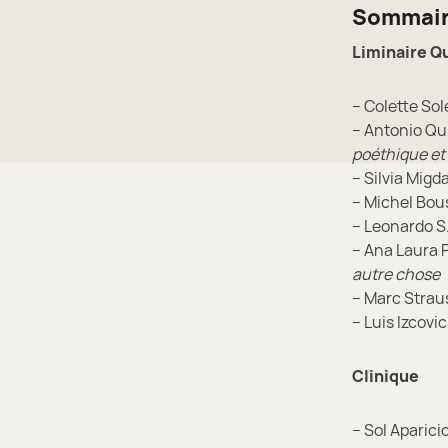
Sommai
Liminaire
Qu
– Colette Sol
– Antonio Qu
poéthique et 
– Silvia Migd
– Michel Bo
– Leonardo S
– Ana Laura 
autre chose
– Marc Strau
– Luis Izcovi
Clinique
– Sol Aparici