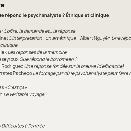
re
e répond le psychanalyste ? Éthique et clinique
er
L’offre, la demande et… la réponse
inet
L’interprétation : un art éthique
– Albert Nguyên
Une rép
clinique
alek
Les réponses de la mémoire
usseyroux
Que répond le borroméen ?
. Rodríguez
Une réponse fondée sur la preuve (d’efficacité)
Prates Pacheco
Le forçage par où le psychanalyste peut faire
ss
«C’est ça»
ch
Le véritable voyage
o
Difficultés à l’entrée