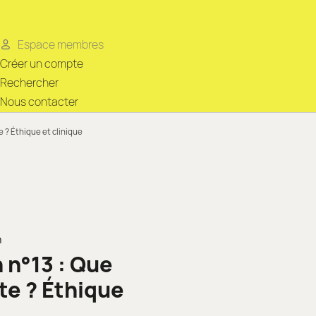
Espace membres
Créer un compte
Rechercher
Nous contacter
 ? Éthique et clinique
n
n°13 : Que
te ?
É
thique