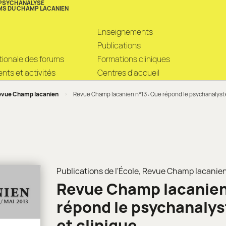
 PSYCHANALYSE
MS DU CHAMP LACANIEN
Enseignements
Publications
ationale des forums
Formations cliniques
ts et activités
Centres d’accueil
vue Champ lacanien
>
Revue Champ lacanien n°13 : Que répond le psychanalyste
Publications de l'École
,
Revue Champ lacanie
Revue Champ lacanien 
répond le psychanalys
et clinique