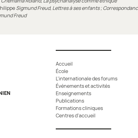
s
Chemama Roland, La psychanalyse comme éthique
Philippe
Sigmund Freud, Lettres à ses enfants ; Correspondanc
gmund Freud
Accueil
École
L’internationale des forums
Événements et activités
NIEN
Enseignements
Publications
Formations cliniques
Centres d’accueil