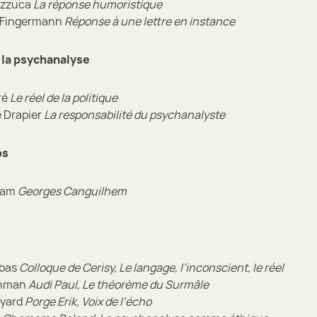
azzuca
La réponse humoristique
 Fingermann
Réponse à une lettre en instance
 la psychanalyse
ré
Le réel de la politique
e Drapier
La responsabilité du psychanalyste
ps
dam
Georges Canguilhem
rbas
Colloque de Cerisy, Le langage, l’inconscient, le réel
jnman
Audi Paul, Le théorème du Surmâle
ayard
Porge Erik, Voix de l’écho