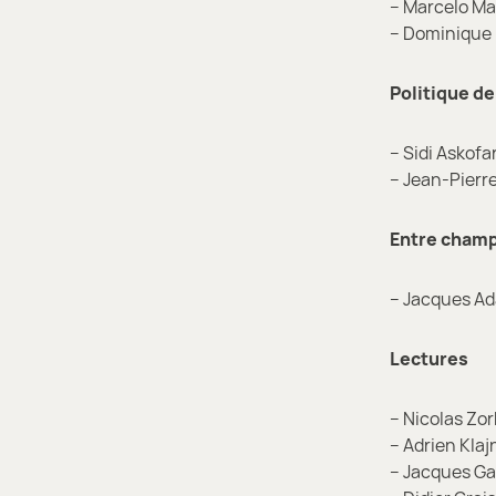
– Marcelo M
– Dominique
Politique de
– Sidi Askofa
– Jean-Pierr
Entre cham
– Jacques A
Lectures
– Nicolas Zo
– Adrien Kla
– Jacques G