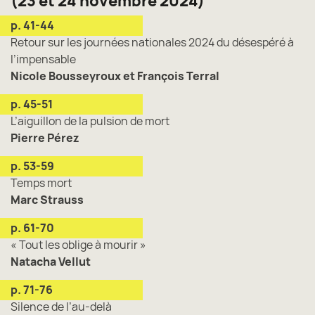
(23 et 24 novembre 2024)
p. 41-44
Retour sur les journées nationales 2024 du désespéré à
l’impensable
Nicole Bousseyroux et François Terral
p. 45-51
L’aiguillon de la pulsion de mort
Pierre Pérez
p. 53-59
Temps mort
Marc Strauss
p. 61-70
« Tout les oblige à mourir »
Natacha Vellut
p. 71-76
Silence de l’au-delà