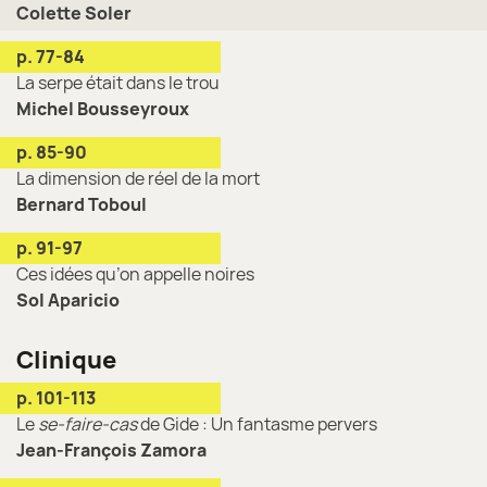
Colette Soler
p. 77-84
La serpe était dans le trou
Michel Bousseyroux
p. 85-90
La dimension de réel de la mort
Bernard Toboul
p. 91-97
Ces idées qu’on appelle noires
Sol Aparicio
Clinique
p. 101-113
Le
se-faire-cas
de Gide : Un fantasme pervers
Jean-François Zamora