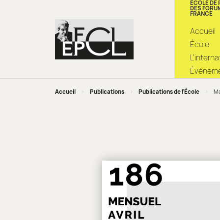
ÉCOLE DE
DES FORU
FRANCE
Accueil
École
L’intern
Événemen
Accueil
>
Publications
>
Publications de l'École
>
Me