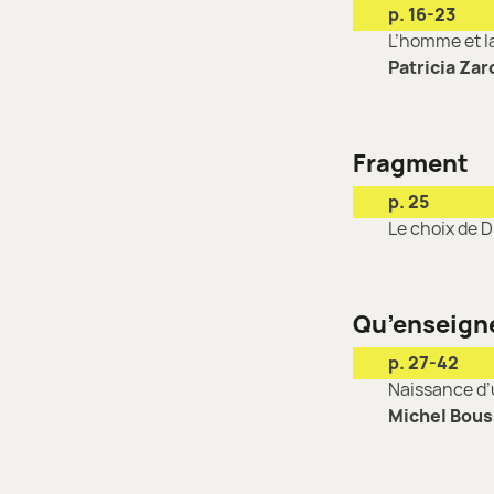
p. 16-23
L’homme et l
Patricia Za
Fragment
p. 25
Le choix de D
Qu’enseigne
p. 27-42
Naissance d’
Michel Bou