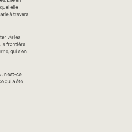
quel elle
arle à travers
iter
via
les
la frontière
urne, qui s’en
, n’est-ce
e qui a été