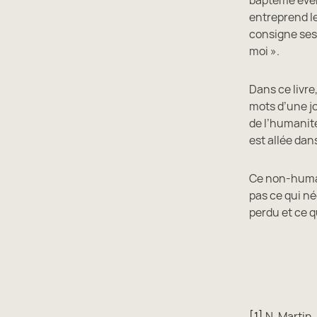
entreprend l
consigne ses 
moi ».
Dans ce livre
mots d’une jo
de l’humanité
est allée dans
Ce non-humai
pas ce qui né
perdu et ce q
[1]
N. Martin,