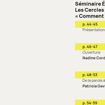
Séminaire 
Les Cercles
« Comment 
p. 44-45
Présentation
p. 46-47
Ouverture
Nadine Cord
p. 48-53
De la parole à
Patricia Gav
p. 54-59