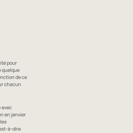
sité pour
ue quelque
onction de ce
pour chacun
e avec
n en janvier
ples
est-à-dire