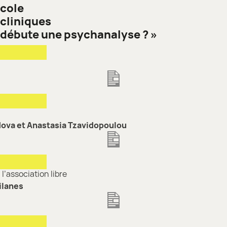
École
 cliniques
débute une psychanalyse ? »
ova et Anastasia Tzavidopoulou
 l’association libre
ilanes