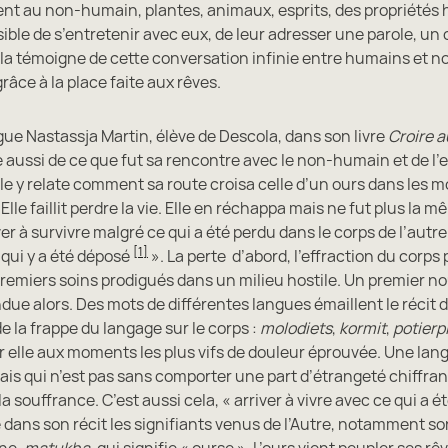
ent au non-humain, plantes, animaux, esprits, des propriétés 
ible de s’entretenir avec eux, de leur adresser une parole, un
ola témoigne de cette conversation infinie entre humains et
ce à la place faite aux rêves.
ue Nastassja Martin, élève de Descola, dans son livre
Croire 
 aussi de ce que fut sa rencontre avec le non-humain et de l
 Elle y relate comment sa route croisa celle d’un ours dans les
le faillit perdre la vie. Elle en réchappa mais ne fut plus la mêm
ver à survivre malgré ce qui a été perdu dans le corps de l’autre 
[1]
 qui y a été déposé
». La perte d’abord, l’effraction du corps 
premiers soins prodigués dans un milieu hostile. Un premier n
ue alors. Des mots de différentes langues émaillent le récit d
 la frappe du langage sur le corps :
molodiets
,
kormit
,
potierp
 elle aux moments les plus vifs de douleur éprouvée. Une lang
s qui n’est pas sans comporter une part d’étrangeté chiffrant
 la souffrance. C’est aussi cela, « arriver à vivre avec ce qui a é
e dans son récit les signifiants venus de l’Autre, notamment s
ne,
matukha
, qui signifie « ourse ». L’ours vient peupler ses rêv