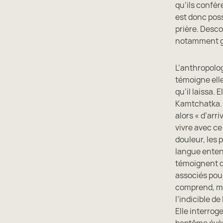
qu’ils confèr
est donc poss
prière. Desc
notamment grâ
L’anthropolog
témoigne elle
qu’il laissa.
Kamtchatka. El
alors « d’arri
vivre avec ce
douleur, les 
langue entend
témoignent de
associés pour
comprend, mai
l’indicible de
Elle interrog
baptême évè