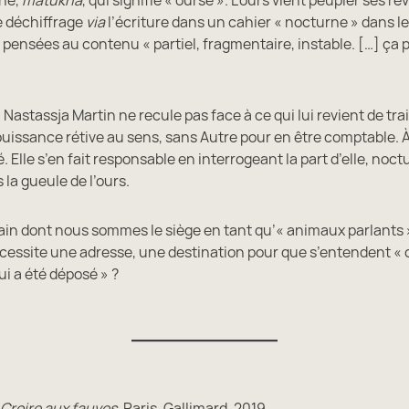
e déchiffrage
via
l’écriture dans un cahier « nocturne » dans le
pensées au contenu « partiel, fragmentaire, instable. […] ça p
, Nastassja Martin ne recule pas face à ce qui lui revient de tra
uissance rétive au sens, sans Autre pour en être comptable. À 
. Elle s’en fait responsable en interrogeant la part d’elle, noct
 la gueule de l’ours.
n dont nous sommes le siège en tant qu’« animaux parlants »
cessite une adresse, une destination pour que s’entendent « c
ui a été déposé » ?
Croire aux fauves
, Paris, Gallimard, 2019.