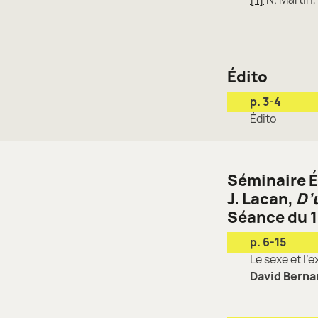
Édito
p. 3-4
Édito
Séminaire 
J. Lacan,
D’
Séance du 1
p. 6-15
Le sexe et l’
David Berna