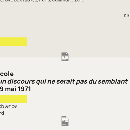
Ka
École
un discours qui ne serait pas du semblant
9 mai 1971
existence
rd