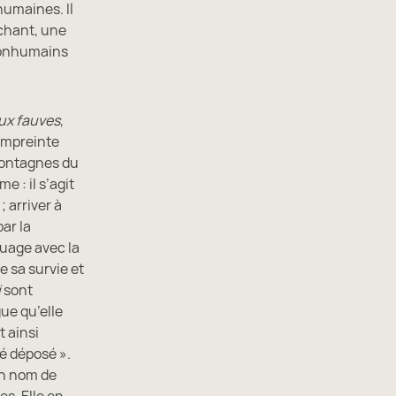
humaines. Il
 chant, une
 nonhumains
aux fauves
,
’empreinte
 montagnes du
e : il s’agit
; arriver à
par la
ouage avec la
e sa survie et
i
sont
ue qu’elle
 ainsi
té déposé ».
on nom de
es. Elle en