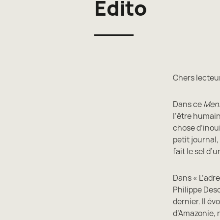
Édito
Chers lecteu
Dans ce
Men
l’être humain
chose d’inouï
petit journal
fait le sel d
Dans « L’adre
Philippe Des
dernier. Il é
d’Amazonie, n