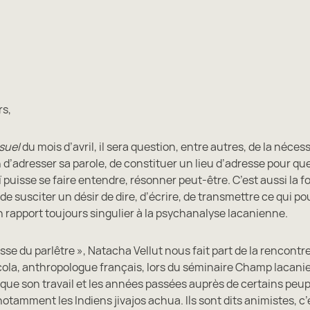
rs,
suel
du mois d’avril, il sera question, entre autres, de la néces
 d’adresser sa parole, de constituer un lieu d’adresse pour q
 puisse se faire entendre, résonner peut-être. C’est aussi la f
, de susciter un désir de dire, d’écrire, de transmettre ce qui 
’un rapport toujours singulier à la psychanalyse lacanienne.
sse du parlêtre », Natacha Vellut nous fait part de la rencontr
cola, anthropologue français, lors du séminaire Champ lacanie
voque son travail et les années passées auprès de certains peu
otamment les Indiens jivajos achua. Ils sont dits animistes, c’