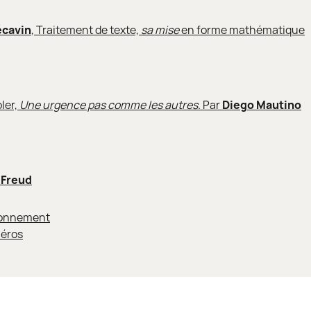
écavin
, Traitement de texte,
sa mise
en forme mathématique
ler,
Une urgence pas comme les autres
. Par
Diego Mautino
 Freud
bonnement
éros