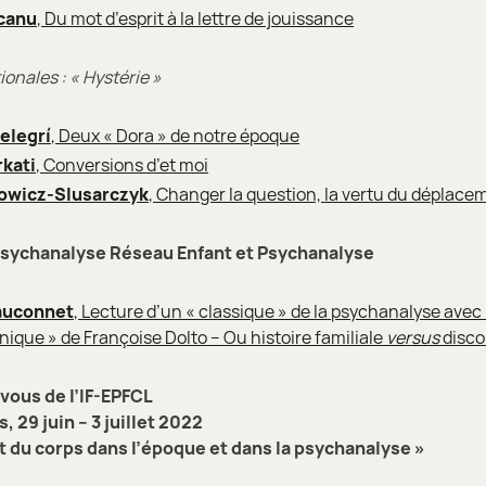
canu
, Du mot d’esprit à la lettre de jouissance
onales : « Hystérie »
elegrí
, Deux « Dora » de notre époque
rkati
, Conversions d’et moi
owicz-Slusarczyk
, Changer la question, la vertu du déplace
psychanalyse Réseau Enfant et Psychanalyse
auconnet
, Lecture d’un « classique » de la psychanalyse avec 
nique » de Françoise Dolto – Ou histoire familiale
versus
disco
vous de l’IF-EPFCL
, 29 juin – 3 juillet 2022
 du corps dans l’époque et dans la psychanalyse »