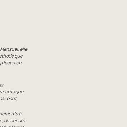
 Mensuel, elle
méthode que
p lacanien.
as
s écrits que
ar écrit.
vénements à
s, ou encore