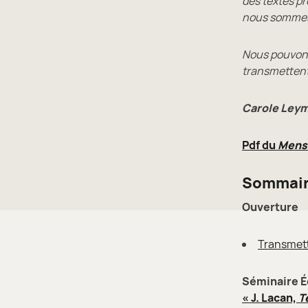
des textes p
nous somme
Nous pouvons
transmettent 
Carole Leym
Pdf du
Mens
Sommai
Ouverture
Transmet
Séminaire É
« J. Lacan,
T