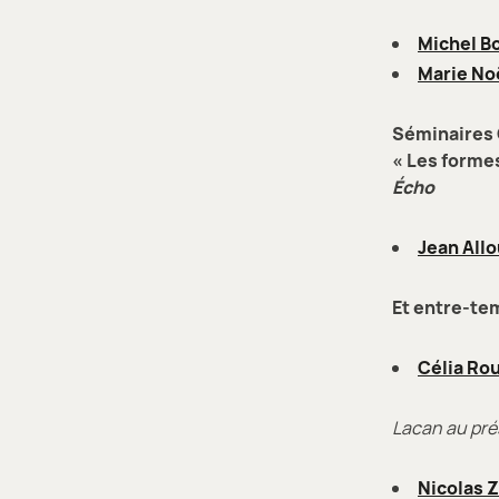
Michel B
Marie No
Séminaires
« Les formes
Écho
Jean All
Et entre-t
Célia Ro
Lacan au pré
Nicolas 