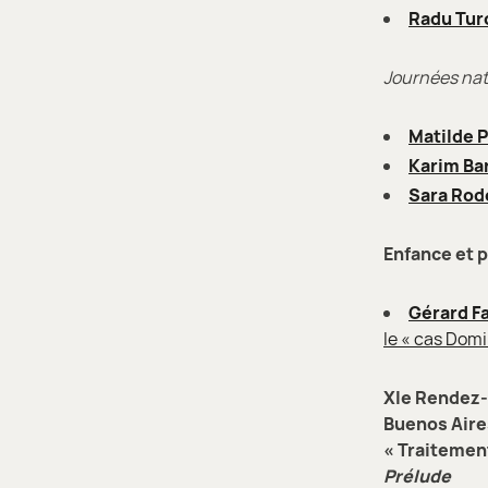
Radu Tur
Journées nati
Matilde P
Karim Ba
Sara Rod
Enfance et 
Gérard F
le « cas Domi
XIe Rendez-
Buenos Aires
« Traitement
Prélude