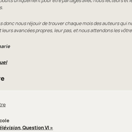
roduits uniquement pour être partagés avec nous lecteurs et l
s.
 donc nous réjouir de trouver chaque mois des auteurs qui n
leurs avancées propres, leur pas, et nous attendons les vôtre
arie
uel
re
tre
cole
élévision
, Question VI »