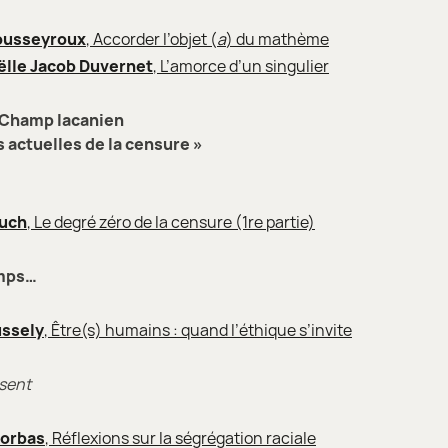
ousseyroux
, Accorder l’objet (
a
) du mathème
ëlle Jacob Duvernet
, L’amorce d’un singulier
 Champ lacanien
 actuelles de la censure »
ouch
, Le degré zéro de la censure (1re partie)
emps…
ussely
, Être(s) humains : quand l’éthique s’invite
sent
Zorbas
, Réflexions sur la ségrégation raciale