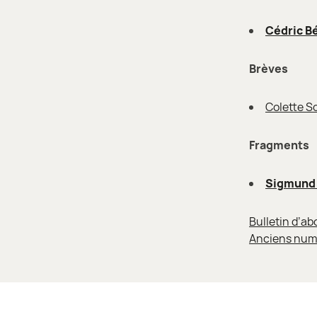
Cédric B
Brèves
Colette So
Fragments
Sigmund
Bulletin d’a
Anciens num