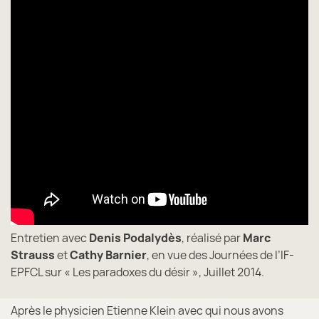
Entretien avec
Denis Podalydès
, réalisé par
Marc
Strauss
et
Cathy Barnier
, en vue des Journées de l’IF-
EPFCL sur « Les paradoxes du désir », Juillet 2014.
Après le physicien Etienne Klein avec qui nous avons