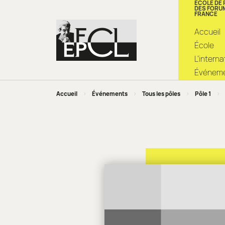
ÉCOLE DE
DES FORU
FRANCE
Accueil
École
L’intern
Événemen
Accueil
>
Événements
>
Tous les pôles
>
Pôle 1
>