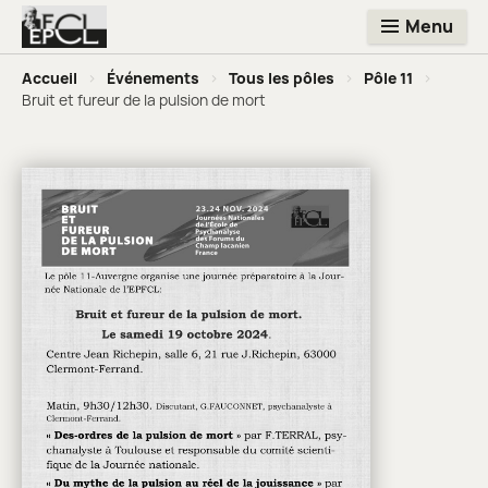
Menu
Accueil
>
Événements
>
Tous les pôles
>
Pôle 11
>
Bruit et fureur de la pulsion de mort