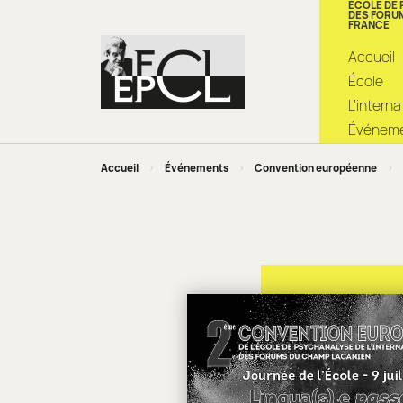
ÉCOLE DE
DES FORU
FRANCE
Accueil
École
L’intern
Événemen
Accueil
>
Événements
>
Convention européenne
>