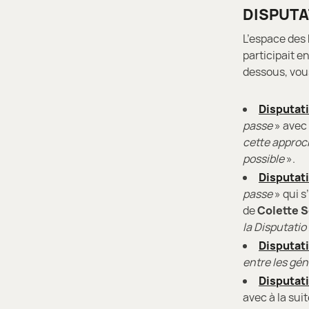
DISPUTA
L’espace des
participait e
dessous, vous
Disputati
passe
» avec 
cette approc
possible
».
Disputati
passe
» qui s
de
Colette S
la Disputatio
Disputati
entre les gé
Disputati
avec à la sui