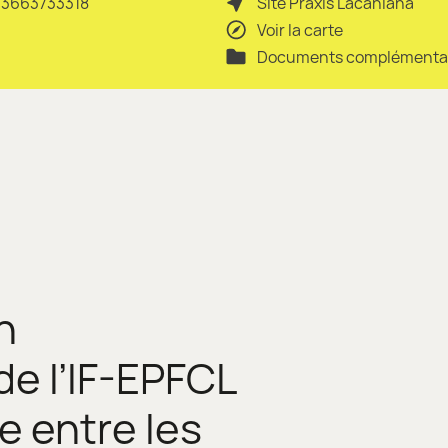
39 3663733318
Site Praxis Lacaniana
Voir la carte
Documents complémenta
n
e l’IF-EPFCL
e entre les