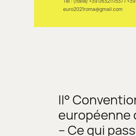
Tél : (Italie) +39 0632111537 / +
euro2021roma@gmail.com
II° Conventio
européenne d
– Ce qui pass