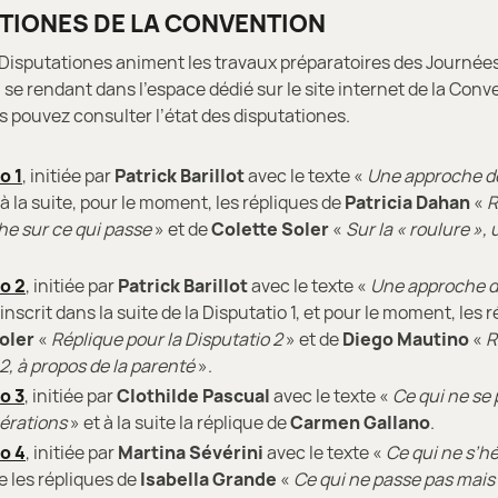
TIONES DE LA CONVENTION
 Disputationes animent les travaux préparatoires des Journées
n se rendant dans l’espace dédié sur le site internet de la Conv
 pouvez consulter l’état des disputationes.
o 1
, initiée par
Patrick Barillot
avec le texte «
Une approche de
à la suite, pour le moment, les répliques de
Patricia Dahan
«
R
he sur ce qui passe
» et de
Colette Soler
«
Sur la « roulure »,
o 2
, initiée par
Patrick Barillot
avec le texte «
Une approche d
’inscrit dans la suite de la Disputatio 1, et pour le moment, les 
oler
«
Réplique pour la Disputatio 2
» et de
Diego Mautino
«
R
 2, à propos de la parenté
».
o 3
, initiée par
Clothilde Pascual
avec le texte «
Ce qui ne se
nérations
» et à la suite la réplique de
Carmen Gallano
.
o 4
, initiée par
Martina Sévérini
avec le texte «
Ce qui ne s’hé
te les répliques de
Isabella Grande
«
Ce qui ne passe pas mais 