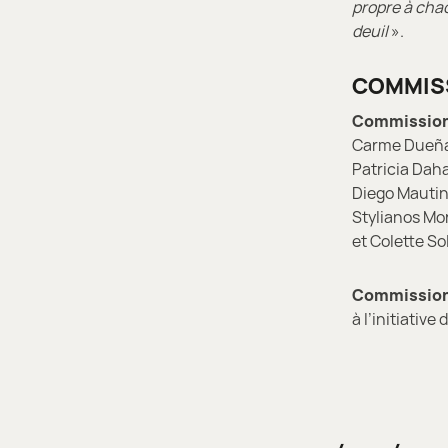
propre à chac
deuil
».
COMMIS
Commission 
Carme Dueñas
Patricia Daha
Diego Mautino
Stylianos Mor
et Colette Sol
Commission 
à l’initiativ