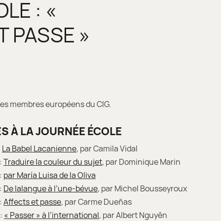
LE : «
T PASSE »
e des membres européens du CIG.
S À LA JOURNÉE ÉCOLE
:
La Babel Lacanienne
, par Camila Vidal
:
Traduire la couleur du sujet
, par Dominique Marin
:
par María Luisa de la Oliva
:
De lalangue à l’une-bévue
, par Michel Bousseyroux
:
Affects et passe
, par Carme Dueñas
 :
« Passer » à l’international
, par Albert Nguyên