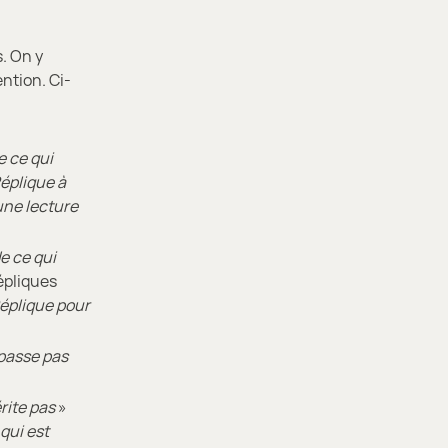
. On y
ention. Ci-
 ce qui
éplique à
 une lecture
e ce qui
répliques
éplique pour
 passe pas
rite pas
»
qui est