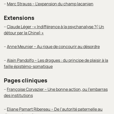
–
Marc Strauss – L’expansion du champ lacanien
Extensions
–
Claude Léger -« Indifférence à la psychanalyse ?( Un
détour par la Chine) »
–
Anne Meunier – Au rique de concourir au désordre
–
Alain Pandolfo – Les drogues : du principe de plaisir à la
faille épistémo-somatique
Pages cliniques
–
Françoise Corvazier – Une bonne action, ou l’embarras
des institutions
–
Eliane Pamart Ribereau – De l’autorité paternelle au