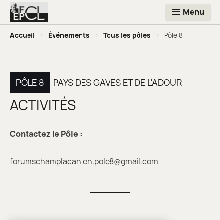
Menu
Accueil
>
Événements
>
Tous les pôles
>
Pôle 8
PÔLE 8
PAYS DES GAVES ET DE L'ADOUR
ACTIVITÉS
Contactez le Pôle :
forumschamplacanien.pole8@gmail.com