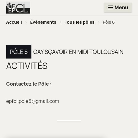
Menu
Accueil
>
Événements
>
Tous les pôles
>
Pôle 6
PÔLE 6
GAY SÇAVOIR EN MIDI TOULOUSAIN
ACTIVITÉS
Contactez le Pôle :
epfcl.pole6@gmail.com