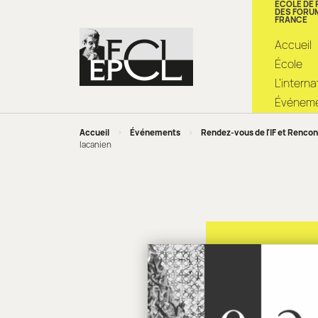
ÉCOLE DE
DES FORU
FRANCE
Accueil
École
L’intern
Événemen
Accueil
>
Événements
>
Rendez-vous de l'IF et Rencon
lacanien