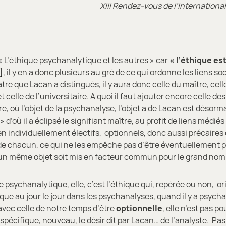
XIII Rendez-vous de l’Internation
 L’éthique psychanalytique et les autres » car
« l’éthique est
]
, il y en a donc plusieurs au gré de ce qui ordonne les liens so
atre que Lacan a distingués, il y aura donc celle du maître, cell
t celle de l’universitaire. A quoi il faut ajouter encore celle des
re, où l’objet de la psychanalyse, l’objet a de Lacan est désorm
» d’où il a éclipsé le signifiant maître, au profit de liens médi
Lien individuellement électifs, optionnels, donc aussi précaires
e chacun, ce qui ne les empêche pas d’être éventuellement 
un même objet soit mis en facteur commun pour le grand nom
ychanalytique, elle, c’est l’éthique qui, repérée ou non, ori
ue au jour le jour dans les psychanalyses, quand il y a psychan
ec celle de notre temps d’être
optionnelle
, elle n’est pas pou
 spécifique, nouveau, le désir dit par Lacan… de l’analyste. Pa