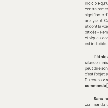
indicible qu’
contrairement
signifiante d’
analysant. C
et dont la vo
dit dès « Rem
éthique « conv
est indicible.
L’éthique 
silence, mais
peut dire son
c’est l’objet
a
Du coup «
da
commande
[
Sans no
commande les