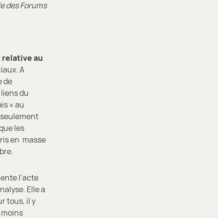
ale des Forums
 relative au
ciaux. A
e de
 liens du
ais « au
és seulement
 que les
pris en masse
bre.
ente l’acte
alyse. Elle a
r tous, il y
s moins