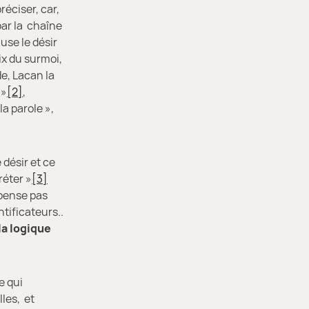
réciser, car,
par la chaîne
ause le désir
ix du surmoi,
de, Lacan la
 »
[2]
,
la parole »,
e désir et ce
réter »
[3]
 pense pas
ntificateurs..
la logique
e qui
les, et