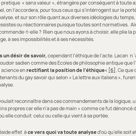
pratique « sans valeur », étrangère par conséquent à toute ax
el, on l’accordera, pour tous ceux qui s’intérrogent sur la port
alyse, et sur son rôle quant aux diverses idéologies du temps,
ssistes ou réactionnaires puisque toutes sont normatives. Alo
commande-t-elle ? Rien que nous ayons à choisir, elle plie la 
ge, à ses impossibilités et à ses nécessités.
n désir de savoir,
cependant l’éthique de l’acte. Lacan n ‘a
boudoir sadien comme des Ecoles de philosophie antique que l’
a science en
rectifiant la position de l’éthique
«
[6]
. Ce que
enants du gay savoir qui selon « La lettre aux italiens », furent
nalyse.
lait reconnaître dans ces commandements de la logique, u
ains propres car elle n’a pas de main » comme ce fut dénoncé d’
où elle conduit celui ou celle qui vient à sa portée.
éside effet à
ce vers quoi va toute analyse
d’où qu’elle soit 