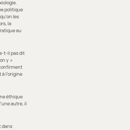
iologie.
ée politique
 qu’on les
rs, la
pratique au
-t-il pas dit
on y »
 confirment
 à l’origine
ne éthique
une autre, il
et dans