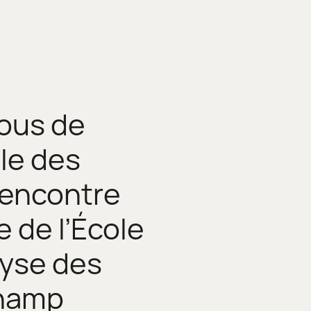
vous de
ale des
Rencontre
e de l’École
yse des
hamp