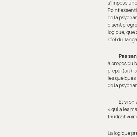
s’impose une 
Point essenti
de la psychan
disent progre
logique, que 
réel du langa
Pas sans u
à propos du 
prépar(ait) l
les quelques t
de la psycha
Et si on vou
« qui a les m
faudrait voir 
La logique pr