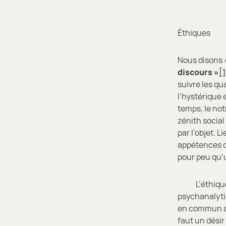
Éthiques
Nous disons «
discours »
[1
suivre les qu
l’hystérique e
temps, le not
zénith social 
par l’objet. 
appétences d
pour peu qu’
L’éthique ps
psychanalytiq
en commun av
faut un désir