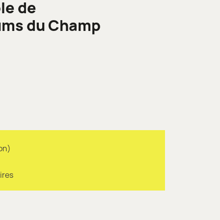
ole de
rums du Champ
ion)
ires