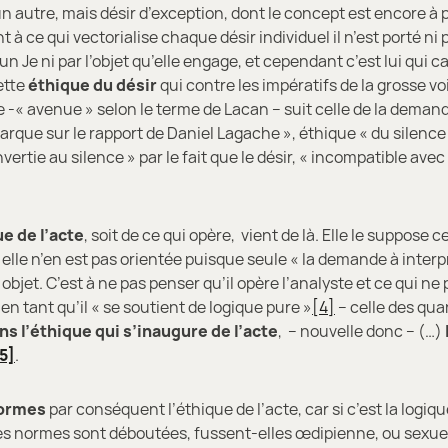
un autre, mais désir d’exception, dont le concept est encore à p
 à ce qui vectorialise chaque désir individuel il n’est porté ni 
un Je ni par l’objet qu’elle engage, et cependant c’est lui qui c
ette
éthique du désir
qui contre les impératifs de la grosse vo
ie -« avenue » selon le terme de Lacan – suit celle de la deman
arque sur le rapport de Daniel Lagache », éthique « du silence
ertie au silence » par le fait que le désir, « incompatible avec 
de l’acte
, soit de ce qui opère, vient de là. Elle le suppose c
 elle n’en est pas orientée puisque seule « la demande à interp
 objet. C’est à ne pas penser qu’il opère l’analyste et ce qui ne
en tant qu’il « se soutient de logique pure »
[4]
– celle des qua
ns l’éthique qui s’inaugure de l’acte
, – nouvelle donc – (…)
5]
.
rmes
par conséquent l’éthique de l’acte, car si c’est la logiqu
 normes sont déboutées, fussent-elles œdipienne, ou sexuel