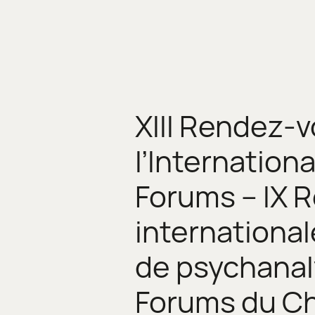
XIII Rendez-
l’Internation
Forums – IX 
international
de psychanal
Forums du C