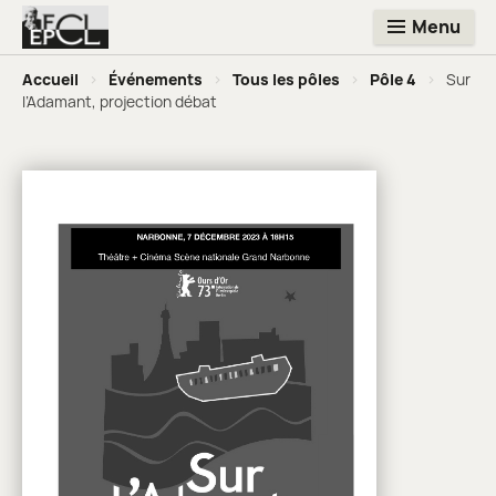
Menu
Accueil
>
Événements
>
Tous les pôles
>
Pôle 4
>
Sur
l’Adamant, projection débat