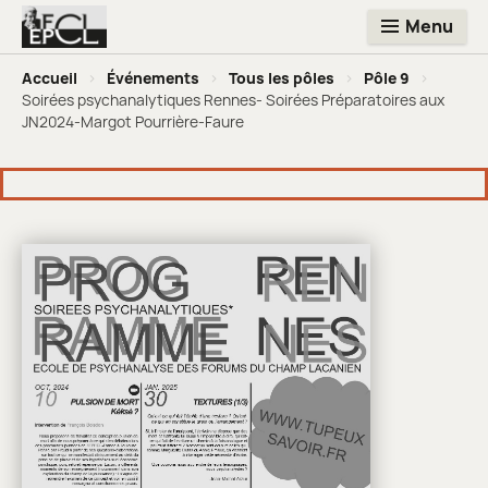
Menu
Accueil
>
Événements
>
Tous les pôles
>
Pôle 9
>
Soirées psychanalytiques Rennes- Soirées Préparatoires aux
JN2024-Margot Pourrière-Faure