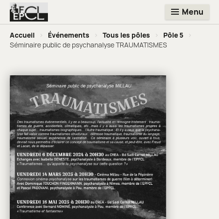
Menu
Accueil
>
Événements
>
Tous les pôles
>
Pôle 5
>
Séminaire public de psychanalyse TRAUMATISMES