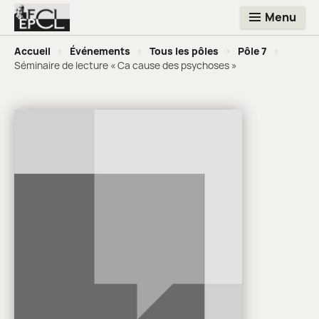
Menu
Accueil
>
Événements
>
Tous les pôles
>
Pôle 7
>
Séminaire de lecture « Ca cause des psychoses »