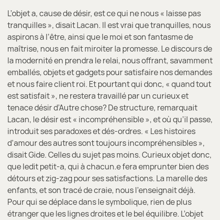
L’objet a, cause de désir, est ce qui ne nous « laisse pas
tranquilles », disait Lacan. Il est vrai que tranquilles, nous
aspirons à l’être, ainsi que le moi et son fantasme de
maîtrise, nous en fait miroiter la promesse. Le discours de
la modernité en prendra le relai, nous offrant, savamment
emballés, objets et gadgets pour satisfaire nos demandes
et nous faire client roi. Et pourtant qui donc, « quand tout
est satisfait », ne restera travaillé par un curieux et
tenace désir d’Autre chose? De structure, remarquait
Lacan, le désir est « incompréhensible », et où qu’il passe,
introduit ses paradoxes et dés-ordres. « Les histoires
d’amour des autres sont toujours incompréhensibles »,
disait Gide. Celles du sujet pas moins. Curieux objet donc,
que ledit petit-a, qui à chacun.e fera emprunter bien des
détours et zig-zag pour ses satisfactions. La marelle des
enfants, et son tracé de craie, nous l’enseignait déjà.
Pour qui se déplace dans le symbolique, rien de plus
étranger que les lignes droites et le bel équilibre. L’objet