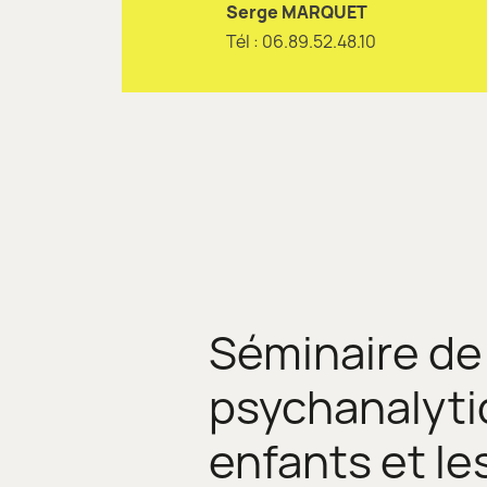
Serge MARQUET
Tél : 06.89.52.48.10
Séminaire de 
psychanalyti
enfants et l