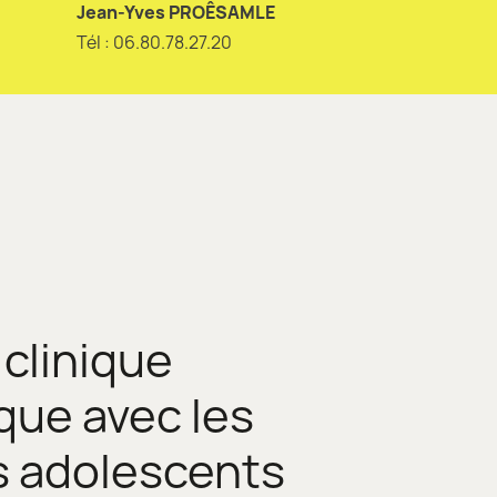
Jean-Yves PROÊSAMLE
Tél : 06.80.78.27.20
clinique
que avec les
es adolescents