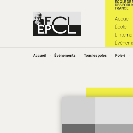
ÉCOLE DE
DES FORU
FRANCE
Accueil
École
L’intern
Événemen
Accueil
>
Événements
>
Tous les pôles
>
Pôle 4
>