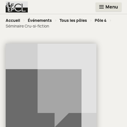
Menu
Accueil
>
Événements
>
Tous les pôles
>
Pôle 4
>
Séminaire Cru-si-fiction