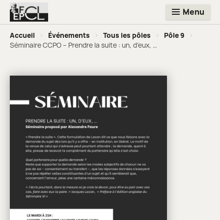
Menu
Accueil
>
Événements
>
Tous les pôles
>
Pôle 9
>
Séminaire CCPO – Prendre la suite : un, d’eux, …