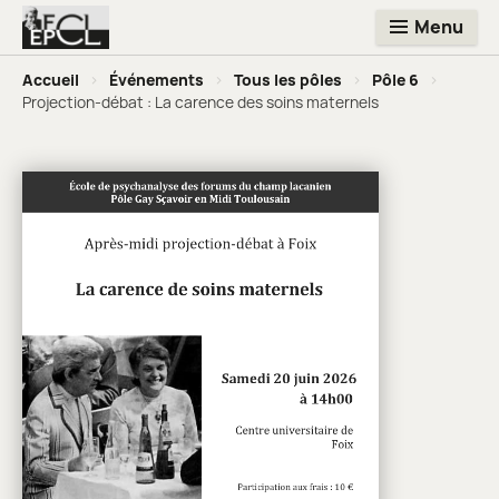
Menu
Accueil
>
Événements
>
Tous les pôles
>
Pôle 6
>
Projection-débat : La carence des soins maternels