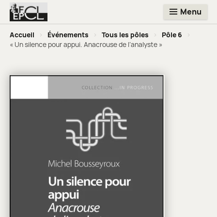
Menu
Accueil
>
Événements
>
Tous les pôles
>
Pôle 6
>
« Un silence pour appui. Anacrouse de l’analyste »