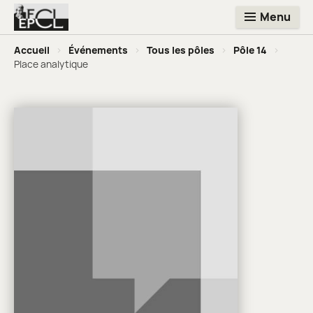
Menu
Accueil
>
Événements
>
Tous les pôles
>
Pôle 14
>
Place analytique