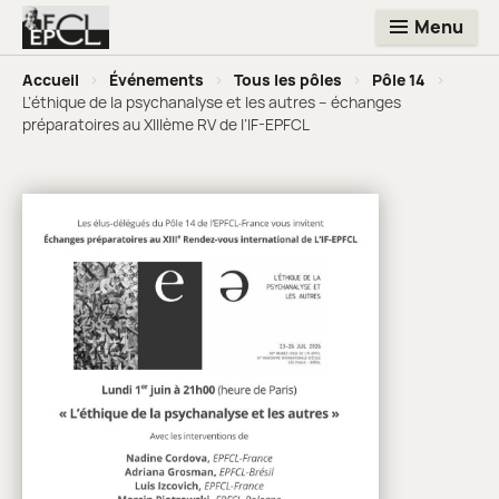
Menu
Accueil
>
Événements
>
Tous les pôles
>
Pôle 14
>
L’éthique de la psychanalyse et les autres – échanges
préparatoires au XIIIème RV de l’IF-EPFCL