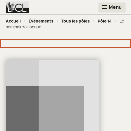
Menu
Accueil
>
Événements
>
Tous les pôles
>
Pôle 14
>
Le
séminaire/lalangue