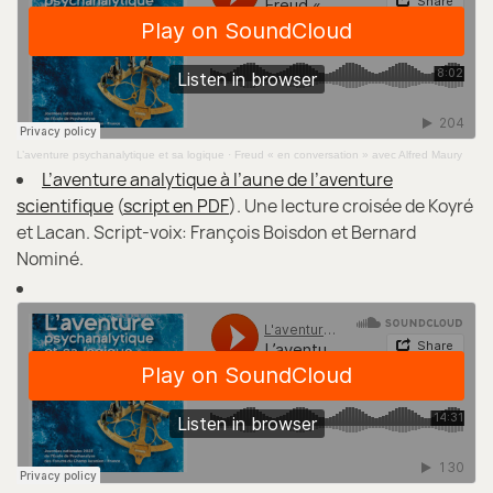
L’aventure psychanalytique et sa logique
·
Freud « en conversation » avec Alfred Maury
L’aventure analytique à l’aune de l’aventure
scientifique
(
script en PDF
). Une lecture croisée de Koyré
et Lacan. Script-voix: François Boisdon et Bernard
Nominé.