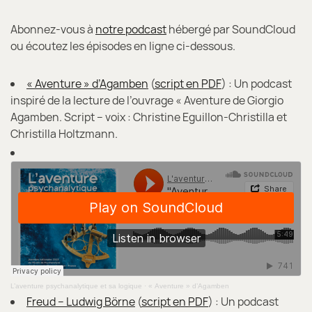
Abonnez-vous à
notre podcast
hébergé par SoundCloud
ou écoutez les épisodes en ligne ci-dessous.
« Aventure » d’Agamben
(
script en PDF
) : Un podcast
inspiré de la lecture de l’ouvrage « Aventure de Giorgio
Agamben. Script – voix : Christine Eguillon-Christilla et
Christilla Holtzmann.
L’aventure psychanalytique et sa logique
·
« Aventure » d’Agamben
Freud – Ludwig Börne
(
script en PDF
) : Un podcast