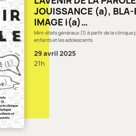
L’AVENIR DE LA PAROLE
JOUISSANCE (a), BLA-
IMAGE i(a)…
Mini-états généraux (1) à partir de la clinique
enfants et les adolescents
29 avril 2025
21h