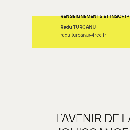
RENSEIGNEMENTS ET INSCRIP
Radu TURCANU
radu.turcanu@free.fr
L’AVENIR DE 