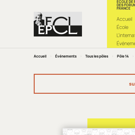
ÉCOLE DE
DES FORU
FRANCE
Accueil
École
L’intern
Événemen
Accueil
>
Événements
>
Tous les pôles
>
Pôle 14
>
su