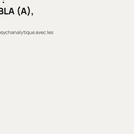
 :
BLA (A),
 psychanalytique avec les