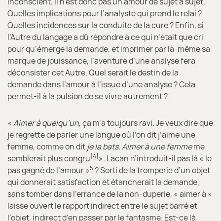
inconscient. Il n’est donc pas un amour de sujet à sujet.
Quelles implications pour l’analyste qui prend le relai ?
Quelles incidences sur la conduite de la cure ? Enfin, si
l’Autre du langage a dû répondre à ce qui n’était que cri
pour qu’émerge la demande, et imprimer par là-même sa
marque de jouissance, l’aventure d’une analyse fera
déconsister cet Autre. Quel serait le destin de la
demande dans l’amour à l’issue d’une analyse ? Cela
permet-il à la pulsion de se vivre autrement ?
«
Aimer à quelqu’un
, ça m’a toujours ravi. Je veux dire que
je regrette de parler une langue où l’on dit j’aime une
femme, comme on dit
je la bats
.
Aimer à une femme
me
[4]
semblerait plus congru
». Lacan n’introduit-il pas là « le
5
pas gagné de l’amour »
? Sorti de la tromperie d’un objet
qui donnerait satisfaction et étancherait la demande,
sans tomber dans l’errance de la non-duperie, « aimer à »
laisse ouvert le rapport indirect entre le sujet barré et
l’objet, indirect d’en passer par le fantasme. Est-ce là