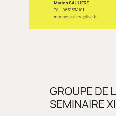
Marion SAULIERE
Tél : 0631334101
marionsauliere@live.fr
GROUPE DE 
SEMINAIRE X