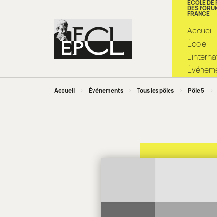
ÉCOLE DE
DES FORU
FRANCE
Accueil
École
L’intern
Événemen
Accueil
>
Événements
>
Tous les pôles
>
Pôle 5
>