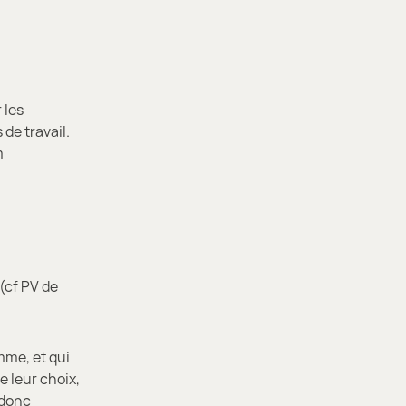
 les
 de travail.
m
(cf PV de
mme, et qui
e leur choix,
 donc