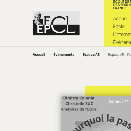
ÉCOLE DE
DES FORU
FRANCE
Accueil
École
L’intern
Événemen
Accueil
>
Événements
>
Espace AE
>
Espace AE – Po