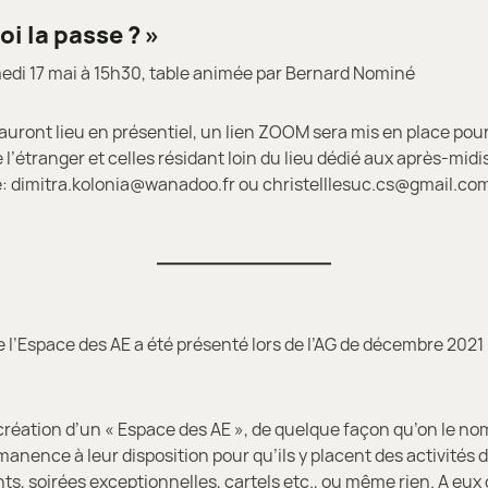
oi la passe ? »
medi 17 mai à 15h30, table animée par Bernard Nominé
 auront lieu en présentiel, un lien ZOOM sera mis en place pour
l’étranger et celles résidant loin du lieu dédié aux après-midis
 dimitra.kolonia@wanadoo.fr ou christelllesuc.cs@gmail.co
e l’Espace des AE a été présenté lors de l’AG de décembre 2021 
la création d’un « Espace des AE », de quelque façon qu’on le no
manence à leur disposition pour qu’ils y placent des activités d
s, soirées exceptionnelles, cartels etc., ou même rien. A eux