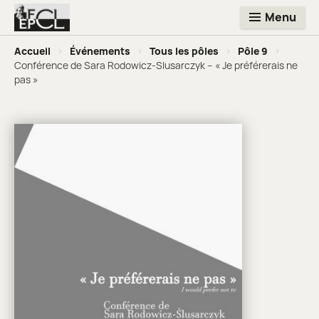
Menu
Accueil
>
Événements
>
Tous les pôles
>
Pôle 9
>
Conférence de Sara Rodowicz-Slusarczyk – « Je préférerais ne
pas »