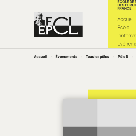
ÉCOLE DE
DES FORU
FRANCE
Accueil
École
L’intern
Événemen
Accueil
>
Événements
>
Tous les pôles
>
Pôle 5
>