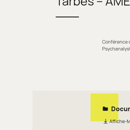
Tarbes – AM
Conférence d
Psychanalyst
Docum
Affiche-M