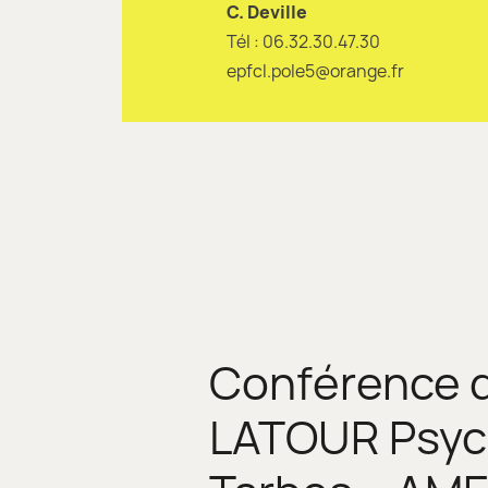
C. Deville
Tél : 06.32.30.47.30
epfcl.pole5@orange.fr
Conférence 
LATOUR Psyc